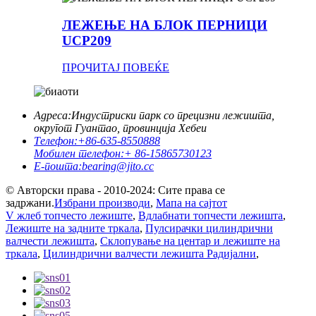
ЛЕЖЕЊЕ НА БЛОК ПЕРНИЦИ
UCP209
ПРОЧИТАЈ ПОВЕЌЕ
Адреса:
Индустриски парк со прецизни лежишта,
округот Гуантао, провинција Хебеи
Телефон:
+86-635-8550888
Мобилен телефон:
+ 86-15865730123
Е-пошта:
bearing@jito.cc
© Авторски права - 2010-2024: Сите права се
задржани.
Избрани производи
,
Мапа на сајтот
V жлеб топчесто лежиште
,
Вдлабнати топчести лежишта
,
Лежиште на задните тркала
,
Пулсирачки цилиндрични
валчести лежишта
,
Склопување на центар и лежиште на
тркала
,
Цилиндрични валчести лежишта Радијални
,