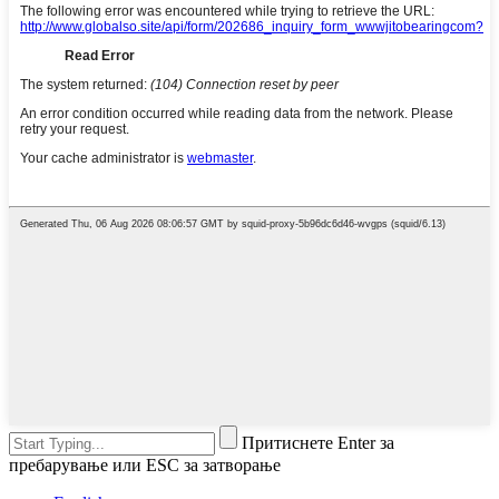
Притиснете Enter за
пребарување или ESC за затворање