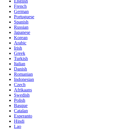
English
French
German
Portuguese
Spanish
Russian
Japanese
Korean
Arabic
Irish
Greek
Turkish
Italian
Danish
Romanian
Indonesian
Czech
Afrikaans
Swedish
Polish
Basque
Catalan
Esperanto
Hindi
Lao