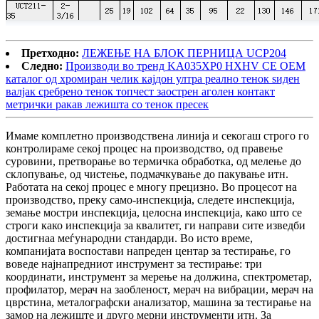
Претходно:
ЛЕЖЕЊЕ НА БЛОК ПЕРНИЦА UCP204
Следно:
Производи во тренд KA035XP0 HXHV CE OEM
каталог од хромиран челик кајдон ултра реално тенок ѕиден
валјак сребрено тенок топчест заострен аголен контакт
метрички ракав лежишта со тенок пресек
Имаме комплетно производствена линија и секогаш строго го
контролираме секој процес на производство, од правење
суровини, претворање во термичка обработка, од мелење до
склопување, од чистење, подмачкување до пакување итн.
Работата на секој процес е многу прецизно. Во процесот на
производство, преку само-инспекција, следете инспекција,
земање мостри инспекција, целосна инспекција, како што се
строги како инспекција за квалитет, ги направи сите изведби
достигнаа меѓународни стандарди. Во исто време,
компанијата воспостави напреден центар за тестирање, го
воведе најнапредниот инструмент за тестирање: три
координати, инструмент за мерење на должина, спектрометар,
профилатор, мерач на заобленост, мерач на вибрации, мерач на
цврстина, металографски анализатор, машина за тестирање на
замор на лежиште и друго мерни инструменти итн. За