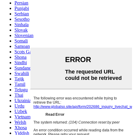
Persian
Punjabi
Serbian
Sesotho
Sinhala
Slovak
Slovenian
Somali
Samoan
Scots Gaelic
Shona
Sindhi
Sundanese
Swahili
Tajik
Tamil
Telugu
Thai
Ukrainian
Urdu
Uzbek
Vietnamese
Welsh
Xhosa
Yiddish