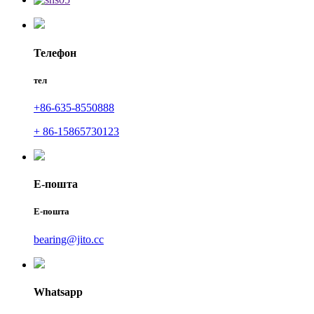
Телефон
тел
+86-635-8550888
+ 86-15865730123
Е-пошта
Е-пошта
bearing@jito.cc
Whatsapp