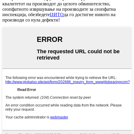
квалитетот на производот до целото обвинителство,
сеопфатното извршување на производите за сеопфатна
инспекција, обезбедете
ЏИТО
да го достигне нивото на
производи со нула дефекти!