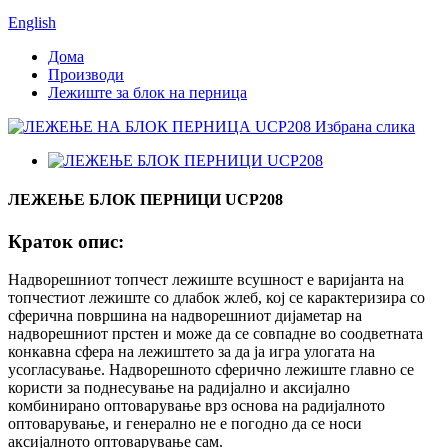
English
Дома
Производи
Лежиште за блок на перница
ЛЕЖЕЊЕ БЛОК ПЕРНИЦИ UCP208
Краток опис:
Надворешниот топчест лежиште всушност е варијанта на
топчестиот лежиште со длабок жлеб, кој се карактеризира со
сферична површина на надворешниот дијаметар на
надворешниот прстен и може да се совпадне во соодветната
конкавна сфера на лежиштето за да ја игра улогата на
усогласување. Надворешното сферично лежиште главно се
користи за поднесување на радијално и аксијално
комбинирано оптоварување врз основа на радијалното
оптоварување, и генерално не е погодно да се носи
аксијалното оптоварување сам.