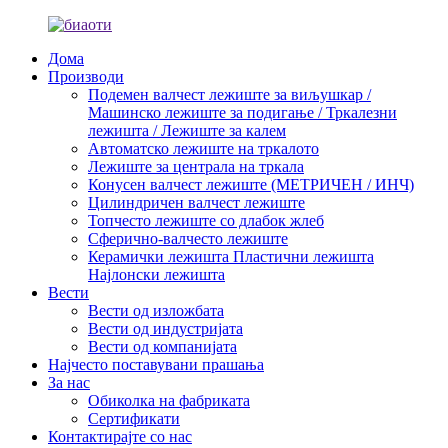
Дома
Производи
Подемен валчест лежиште за виљушкар /
Машинско лежиште за подигање / Тркалезни
лежишта / Лежиште за калем
Автоматско лежиште на тркалото
Лежиште за централа на тркала
Конусен валчест лежиште (МЕТРИЧЕН / ИНЧ)
Цилиндричен валчест лежиште
Топчесто лежиште со длабок жлеб
Сферично-валчесто лежиште
Керамички лежишта Пластични лежишта
Најлонски лежишта
Вести
Вести од изложбата
Вести од индустријата
Вести од компанијата
Најчесто поставувани прашања
За нас
Обиколка на фабриката
Сертификати
Контактирајте со нас