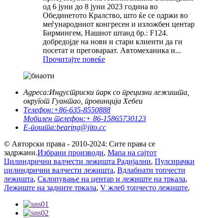
од 6 јуни до 8 јуни 2023 година во
Обединетото Кралство, што ќе се одржи во
меѓународниот конгресен и изложбен центар
Бирмингем, Нашиот штанд бр.: F124.
добредојде на нови и стари клиенти да ги
посетат и преговараат. Автомеханика и...
Прочитајте повеќе
Адреса:
Индустриски парк со прецизни лежишта,
округот Гуантао, провинција Хебеи
Телефон:
+86-635-8550888
Мобилен телефон:
+ 86-15865730123
Е-пошта:
bearing@jito.cc
© Авторски права - 2010-2024: Сите права се
задржани.
Избрани производи
,
Мапа на сајтот
Цилиндрични валчести лежишта Радијални
,
Пулсирачки
цилиндрични валчести лежишта
,
Вдлабнати топчести
лежишта
,
Склопување на центар и лежиште на тркала
,
Лежиште на задните тркала
,
V жлеб топчесто лежиште
,