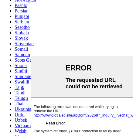
Pashto
Persian
Punjabi
Serbian
Sesotho
Sinhala
Slovak
Slovenian
Somali
Samoan
Scots Gaelic
Shona
Sindhi
Sundanese
Swahili
Tajik
Tamil
Telugu
Thai
Ukrainian
Urdu
Uzbek
Vietnamese
Welsh