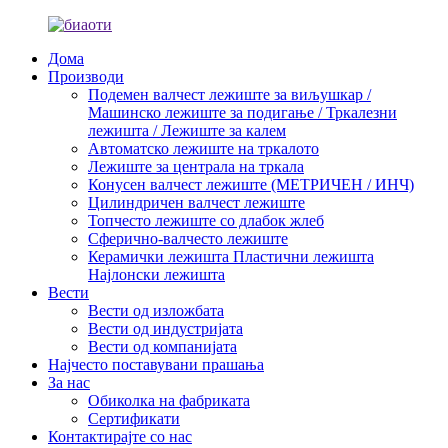
Дома
Производи
Подемен валчест лежиште за виљушкар /
Машинско лежиште за подигање / Тркалезни
лежишта / Лежиште за калем
Автоматско лежиште на тркалото
Лежиште за централа на тркала
Конусен валчест лежиште (МЕТРИЧЕН / ИНЧ)
Цилиндричен валчест лежиште
Топчесто лежиште со длабок жлеб
Сферично-валчесто лежиште
Керамички лежишта Пластични лежишта
Најлонски лежишта
Вести
Вести од изложбата
Вести од индустријата
Вести од компанијата
Најчесто поставувани прашања
За нас
Обиколка на фабриката
Сертификати
Контактирајте со нас