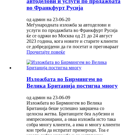
автоделови и услуги по продажбата
во Франкфурт Русија
од админ на 23-06-20
Меѓународната изложба за автоделови и
услуги по продажбата во Франкфурт Русија
ќе се одржи во Москва од 21 до 24 август
2023 година, кога новите и старите клиенти
се добредојдени да ги посетат и преговараат
Прочитајте повеќе
Изложбата во Бирмингем во
Велика Британија постигна многу
од админ на 23-06-09
Изложбата во Бирмингем во Велика
Британија беше успешно завршена со
целосна жетва. Британците беа љубезни и
импресионирани, а оваа изложба исто така
собра многу клиенти, а има и многу клиенти
кои треба да испратат примероци. Тоа е