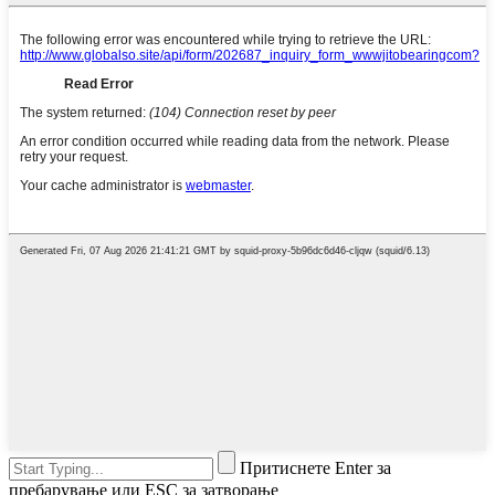
Притиснете Enter за
пребарување или ESC за затворање