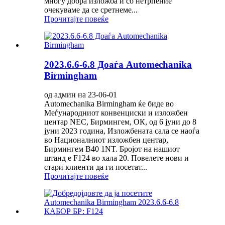
многу добра изложба и со нетрпение
очекуваме да се сретнеме...
Прочитајте повеќе
2023.6.6-6.8 Доаѓа Automechanika
Birmingham
од админ на 23-06-01
Automechanika Birmingham ќе биде во
Меѓународниот конвенциски и изложбен
центар NEC, Бирмингем, ОК, од 6 јуни до 8
јуни 2023 година, Изложбената сала се наоѓа
во Националниот изложбен центар,
Бирмингем B40 1NT. Бројот на нашиот
штанд е F124 во хала 20. Повелете нови и
стари клиенти да ги посетат...
Прочитајте повеќе