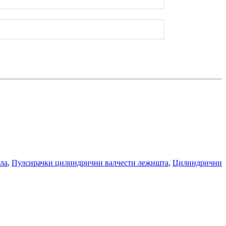
ла
,
Пулсирачки цилиндрични валчести лежишта
,
Цилиндрични