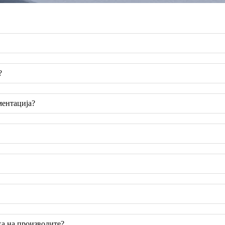
?
ментација?
ка на производите?