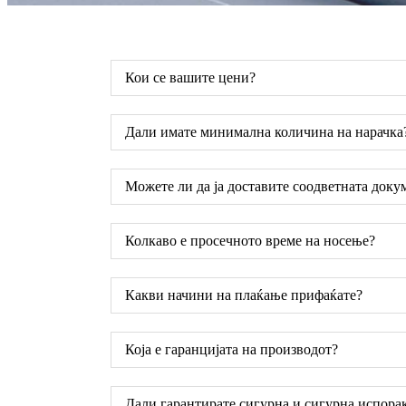
Кои се вашите цени?
Дали имате минимална количина на нарачка
Можете ли да ја доставите соодветната доку
Колкаво е просечното време на носење?
Какви начини на плаќање прифаќате?
Која е гаранцијата на производот?
Дали гарантирате сигурна и сигурна испора