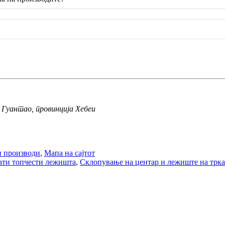
 Гуантао, провинција Хебеи
 производи
,
Мапа на сајтот
ати топчести лежишта
,
Склопување на центар и лежиште на трка