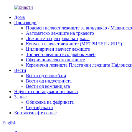
Дома
Производи
Подемен валчест лежиште за виљушкар / Машинско 
Автоматско лежиште на тркалото
Лежиште за централа на тркала
Конусен валчест лежиште (МЕТРИЧЕН / ИНЧ)
Цилиндричен валчест лежиште
Топчесто лежиште со длабок жлеб
Сферично-валчесто лежиште
Керамички лежишта Пластични лежишта Најлонск
Вести
Вести од изложбата
Вести од индустријата
Вести од компанијата
Најчесто поставувани прашања
За нас
Обиколка на фабриката
Сертификати
Контактирајте со нас
English