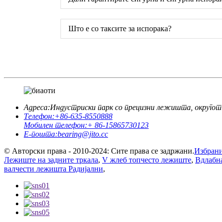
Што е со таксите за испорака?
Адреса:
Индустриски парк со прецизни лежишта, округот
Телефон:
+86-635-8550888
Мобилен телефон:
+ 86-15865730123
Е-пошта:
bearing@jito.cc
© Авторски права - 2010-2024: Сите права се задржани.
Избрани
Лежиште на задните тркала
,
V жлеб топчесто лежиште
,
Вдлабн
валчести лежишта Радијални
,