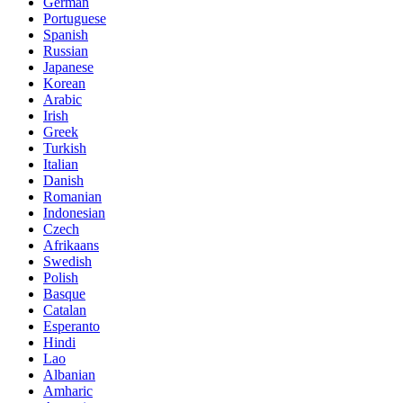
German
Portuguese
Spanish
Russian
Japanese
Korean
Arabic
Irish
Greek
Turkish
Italian
Danish
Romanian
Indonesian
Czech
Afrikaans
Swedish
Polish
Basque
Catalan
Esperanto
Hindi
Lao
Albanian
Amharic