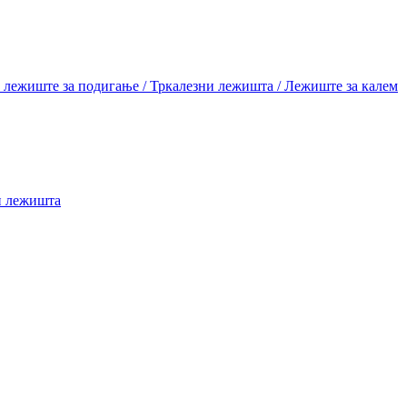
лежиште за подигање / Тркалезни лежишта / Лежиште за калем
и лежишта