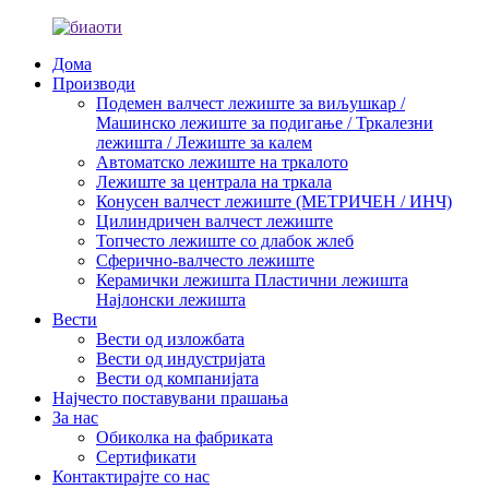
Дома
Производи
Подемен валчест лежиште за виљушкар /
Машинско лежиште за подигање / Тркалезни
лежишта / Лежиште за калем
Автоматско лежиште на тркалото
Лежиште за централа на тркала
Конусен валчест лежиште (МЕТРИЧЕН / ИНЧ)
Цилиндричен валчест лежиште
Топчесто лежиште со длабок жлеб
Сферично-валчесто лежиште
Керамички лежишта Пластични лежишта
Најлонски лежишта
Вести
Вести од изложбата
Вести од индустријата
Вести од компанијата
Најчесто поставувани прашања
За нас
Обиколка на фабриката
Сертификати
Контактирајте со нас