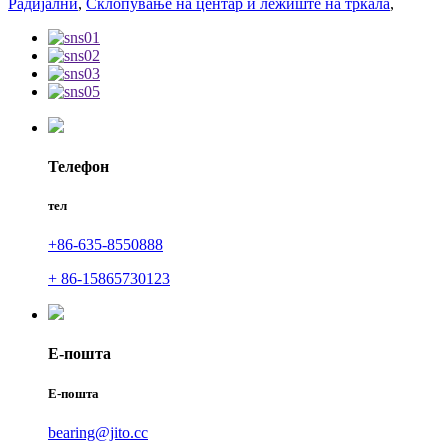
Радијални
,
Склопување на центар и лежиште на тркала
,
Телефон
тел
+86-635-8550888
+ 86-15865730123
Е-пошта
Е-пошта
bearing@jito.cc