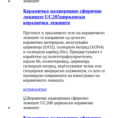
Керамичко надворешно сферично
лежиште UC205цирконски
керамичко лежиште
Прстенот и тркалачкото тело на керамичкото
лежиште се направени од целосно
керамички материјали, вклучувајќи
цирконија (ZrO2), силициум нитрид (Si3N4)
и силициум карбид (Sic). Прицврстувачот е
изработен од политетрафлуороетилен,
најлон 66, полиетеримид, цирконија,
силициум нитрид, нерѓосувачки челик или
специјален авијациски алуминиум, со што се
проширува површината на нанесување на
керамичките лежишта.
истрага
детал
Керамичко надворешно сферично