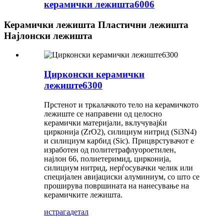
керамички лежишта6006
Керамички лежишта Пластични лежишта
Најлонски лежишта
Цирконски керамички
лежиште6300
Прстенот и тркалачкото тело на керамичкото
лежиште се направени од целосно
керамички материјали, вклучувајќи
цирконија (ZrO2), силициум нитрид (Si3N4)
и силициум карбид (Sic). Прицврстувачот е
изработен од политетрафлуороетилен,
најлон 66, полиетеримид, цирконија,
силициум нитрид, нерѓосувачки челик или
специјален авијациски алуминиум, со што се
проширува површината на нанесување на
керамичките лежишта.
истрага
детал