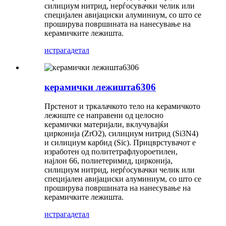
силициум нитрид, нерѓосувачки челик или
специјален авијациски алуминиум, со што се
проширува површината на нанесување на
керамичките лежишта.
истрага
детал
керамички лежишта6306
Прстенот и тркалачкото тело на керамичкото
лежиште се направени од целосно
керамички материјали, вклучувајќи
цирконија (ZrO2), силициум нитрид (Si3N4)
и силициум карбид (Sic). Прицврстувачот е
изработен од политетрафлуороетилен,
најлон 66, полиетеримид, цирконија,
силициум нитрид, нерѓосувачки челик или
специјален авијациски алуминиум, со што се
проширува површината на нанесување на
керамичките лежишта.
истрага
детал