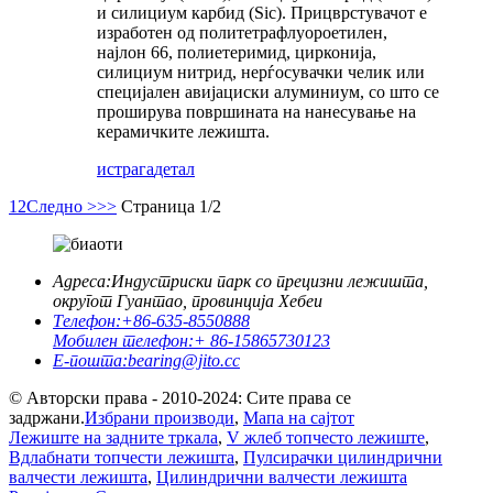
и силициум карбид (Sic). Прицврстувачот е
изработен од политетрафлуороетилен,
најлон 66, полиетеримид, цирконија,
силициум нитрид, нерѓосувачки челик или
специјален авијациски алуминиум, со што се
проширува површината на нанесување на
керамичките лежишта.
истрага
детал
1
2
Следно >
>>
Страница 1/2
Адреса:
Индустриски парк со прецизни лежишта,
округот Гуантао, провинција Хебеи
Телефон:
+86-635-8550888
Мобилен телефон:
+ 86-15865730123
Е-пошта:
bearing@jito.cc
© Авторски права - 2010-2024: Сите права се
задржани.
Избрани производи
,
Мапа на сајтот
Лежиште на задните тркала
,
V жлеб топчесто лежиште
,
Вдлабнати топчести лежишта
,
Пулсирачки цилиндрични
валчести лежишта
,
Цилиндрични валчести лежишта