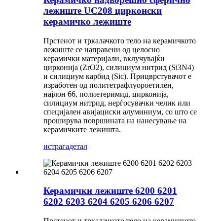
лежиште UC208 цирконски
керамичко лежиште
Прстенот и тркалачкото тело на керамичкото
лежиште се направени од целосно
керамички материјали, вклучувајќи
цирконија (ZrO2), силициум нитрид (Si3N4)
и силициум карбид (Sic). Прицврстувачот е
изработен од политетрафлуороетилен,
најлон 66, полиетеримид, цирконија,
силициум нитрид, нерѓосувачки челик или
специјален авијациски алуминиум, со што се
проширува површината на нанесување на
керамичките лежишта.
истрага
детал
Керамички лежиште 6200 6201
6202 6203 6204 6205 6206 6207
Прстенот и тркалачкото тело на керамичкото