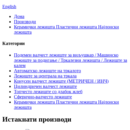
English
Дома
Производи
Керамички лежишта Пластични лежишта Најлонски
лежишта
Категории
Подемен валчест лежиште за виљушкар / Машинско
лежиште за подигање / Тркалезни лежишта / Лежиште за
калем
Автоматско лежиште на тркалото
Лежиште за централа на тркала
Конусен валчест лежиште (МЕТРИЧЕН / ИНЧ)
Цилиндричен валчест лежиште
Топчесто лежиште со длабок жлеб
Сферично-валчесто лежиште
Керамички лежишта Пластични лежишта Најлонски
лежишта
Истакнати производи