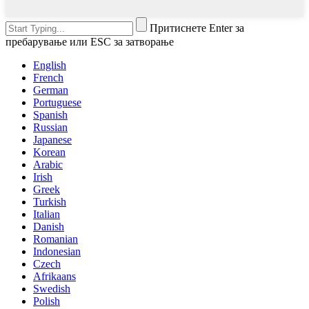
Притиснете Enter за
пребарување или ESC за затворање
English
French
German
Portuguese
Spanish
Russian
Japanese
Korean
Arabic
Irish
Greek
Turkish
Italian
Danish
Romanian
Indonesian
Czech
Afrikaans
Swedish
Polish