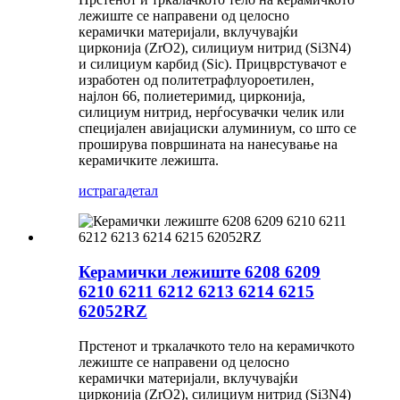
лежиште се направени од целосно
керамички материјали, вклучувајќи
цирконија (ZrO2), силициум нитрид (Si3N4)
и силициум карбид (Sic). Прицврстувачот е
изработен од политетрафлуороетилен,
најлон 66, полиетеримид, цирконија,
силициум нитрид, нерѓосувачки челик или
специјален авијациски алуминиум, со што се
проширува површината на нанесување на
керамичките лежишта.
истрага
детал
Керамички лежиште 6208 6209
6210 6211 6212 6213 6214 6215
62052RZ
Прстенот и тркалачкото тело на керамичкото
лежиште се направени од целосно
керамички материјали, вклучувајќи
цирконија (ZrO2), силициум нитрид (Si3N4)