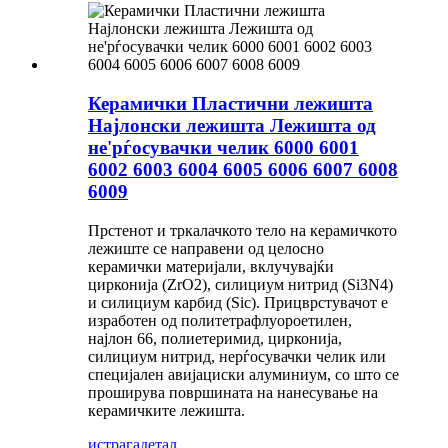
Керамички Пластични лежишта
Најлонски лежишта Лежишта од
не'рѓосувачки челик 6000 6001
6002 6003 6004 6005 6006 6007 6008
6009
Прстенот и тркалачкото тело на керамичкото
лежиште се направени од целосно
керамички материјали, вклучувајќи
цирконија (ZrO2), силициум нитрид (Si3N4)
и силициум карбид (Sic). Прицврстувачот е
изработен од политетрафлуороетилен,
најлон 66, полиетеримид, цирконија,
силициум нитрид, нерѓосувачки челик или
специјален авијациски алуминиум, со што се
проширува површината на нанесување на
керамичките лежишта.
истрага
детал