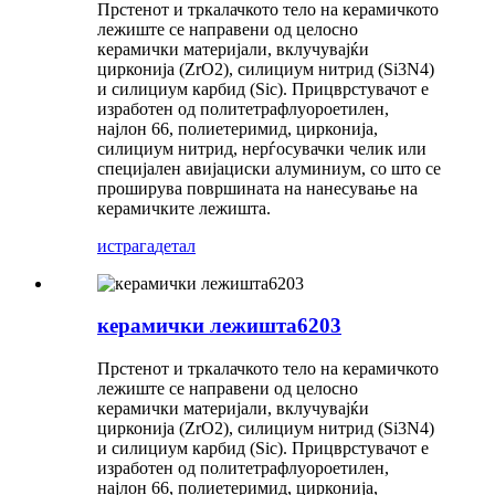
Прстенот и тркалачкото тело на керамичкото
лежиште се направени од целосно
керамички материјали, вклучувајќи
цирконија (ZrO2), силициум нитрид (Si3N4)
и силициум карбид (Sic). Прицврстувачот е
изработен од политетрафлуороетилен,
најлон 66, полиетеримид, цирконија,
силициум нитрид, нерѓосувачки челик или
специјален авијациски алуминиум, со што се
проширува површината на нанесување на
керамичките лежишта.
истрага
детал
керамички лежишта6203
Прстенот и тркалачкото тело на керамичкото
лежиште се направени од целосно
керамички материјали, вклучувајќи
цирконија (ZrO2), силициум нитрид (Si3N4)
и силициум карбид (Sic). Прицврстувачот е
изработен од политетрафлуороетилен,
најлон 66, полиетеримид, цирконија,