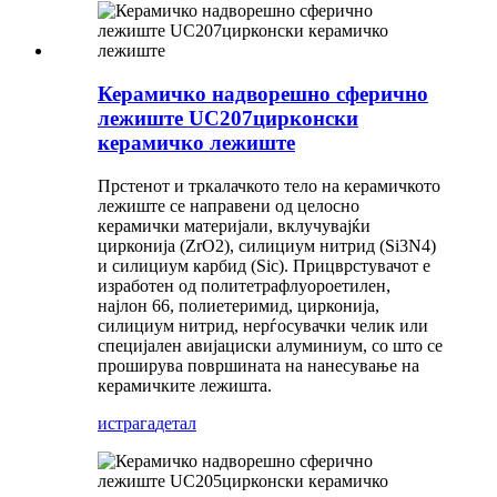
Керамичко надворешно сферично
лежиште UC207цирконски
керамичко лежиште
Прстенот и тркалачкото тело на керамичкото
лежиште се направени од целосно
керамички материјали, вклучувајќи
цирконија (ZrO2), силициум нитрид (Si3N4)
и силициум карбид (Sic). Прицврстувачот е
изработен од политетрафлуороетилен,
најлон 66, полиетеримид, цирконија,
силициум нитрид, нерѓосувачки челик или
специјален авијациски алуминиум, со што се
проширува површината на нанесување на
керамичките лежишта.
истрага
детал