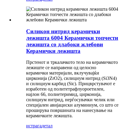
Силикон нитрид керамички
лежишта 6004 Керамички топчести
лежишта со длабоки жлебови
Керамички лежишта
Прстенот и тркалачкото тело на керамичкото
лежиште се направени од целосно
керамички материјали, вклучувајќи
цирконија (ZrO2), силициум нитрид (Si3N4)
и силициум карбид (Sic). Прицврстувачот е
изработен од политетрафлуороетилен,
најлон 66, полиетеримид, цирконија,
силициум нитрид, нерѓосувачки челик или
специјален авијациски алуминиум, со што се
проширува површината на нанесување на
керамичките лежишта.
истрага
детал