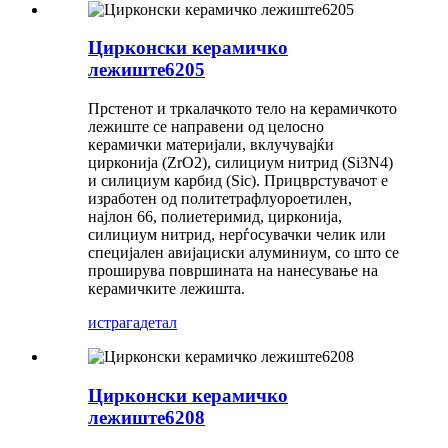
Цирконски керамичко
лежиште6205
Прстенот и тркалачкото тело на керамичкото
лежиште се направени од целосно
керамички материјали, вклучувајќи
цирконија (ZrO2), силициум нитрид (Si3N4)
и силициум карбид (Sic). Прицврстувачот е
изработен од политетрафлуороетилен,
најлон 66, полиетеримид, цирконија,
силициум нитрид, нерѓосувачки челик или
специјален авијациски алуминиум, со што се
проширува површината на нанесување на
керамичките лежишта.
истрага
детал
Цирконски керамичко
лежиште6208