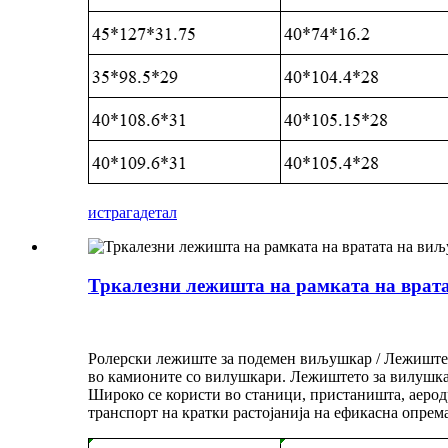
истрага
детал
Тркалезни лежишта на рамката на врата
Ролерски лежиште за подемен виљушкар / Лежиште з
во камионите со вилушкари. Лежиштето за вилушкар 
Широко се користи во станици, пристаништа, аерод
транспорт на кратки растојанија на ефикасна опрема