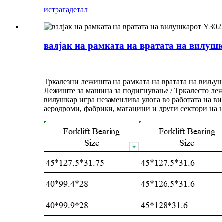
истрага
детал
валјак на рамката на вратата на вилуш
Тркалезни лежишта на рамката на вратата на виљуш
Лежиште за машина за подигнување / Тркалесто леж
вилушкар игра незаменлива улога во работата на ви
аеродроми, фабрики, магацини и други сектори на н