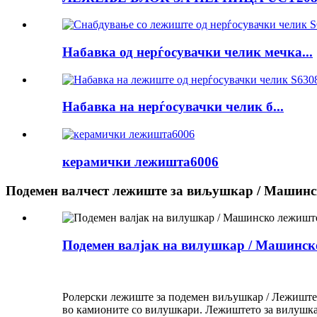
Набавка од нерѓосувачки челик мечка...
Набавка на нерѓосувачки челик б...
керамички лежишта6006
Подемен валчест лежиште за виљушкар / Машинск
Подемен валјак на вилушкар / Машинско
Ролерски лежиште за подемен виљушкар / Лежиште з
во камионите со вилушкари. Лежиштето за вилушкар 