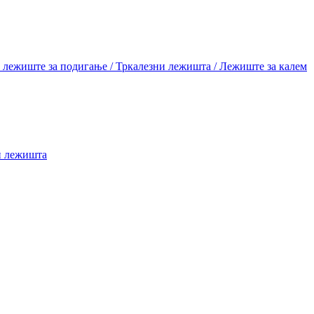
лежиште за подигање / Тркалезни лежишта / Лежиште за калем
и лежишта