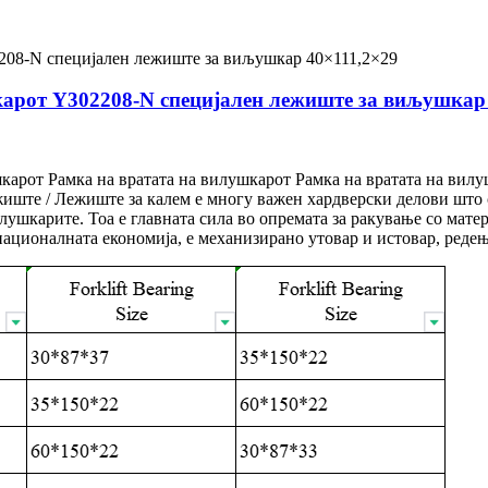
карот Y302208-N специјален лежиште за виљушкар
карот Рамка на вратата на вилушкарот Рамка на вратата на вил
иште / Лежиште за калем е многу важен хардверски делови што 
лушкарите. Тоа е главната сила во опремата за ракување со мате
ационалната економија, е механизирано утовар и истовар, редење