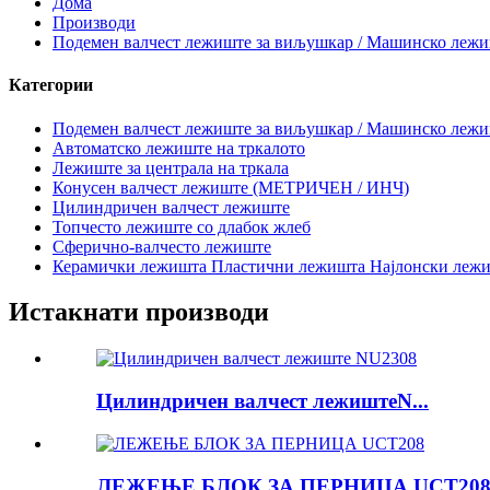
Дома
Производи
Подемен валчест лежиште за виљушкар / Машинско лежиш
Категории
Подемен валчест лежиште за виљушкар / Машинско лежиш
Автоматско лежиште на тркалото
Лежиште за централа на тркала
Конусен валчест лежиште (МЕТРИЧЕН / ИНЧ)
Цилиндричен валчест лежиште
Топчесто лежиште со длабок жлеб
Сферично-валчесто лежиште
Керамички лежишта Пластични лежишта Најлонски леж
Истакнати производи
Цилиндричен валчест лежиштеN...
ЛЕЖЕЊЕ БЛОК ЗА ПЕРНИЦА UCT20