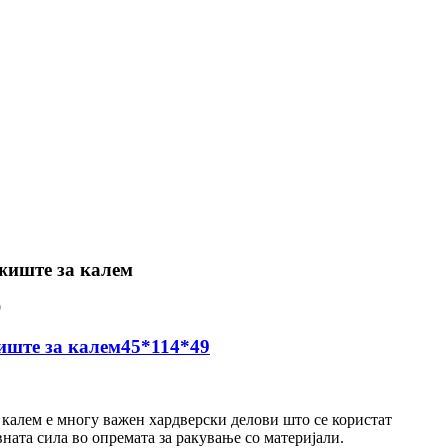
жиште за калем
иште за калем45*114*49
калем е многу важен хардверски делови што се користат
ната сила во опремата за ракување со материјали.