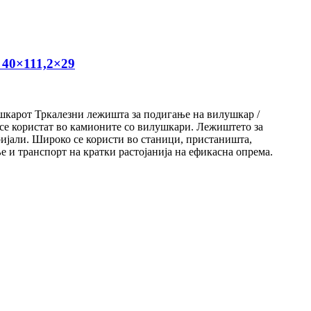
 40×111,2×29
ушкарот Тркалезни лежишта за подигање на вилушкар /
се користат во камионите со вилушкари. Лежиштето за
ријали. Широко се користи во станици, пристаништа,
 и транспорт на кратки растојанија на ефикасна опрема.