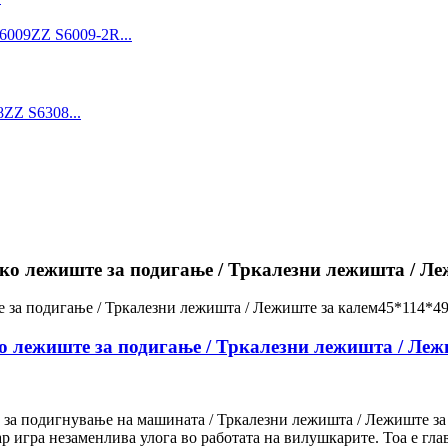
о лежиште за подигање / Тркалезни лежишта / Ле
 лежиште за подигање / Тркалезни лежишта / Леж
а подигнување на машината / Тркалезни лежишта / Лежиште за 
игра незаменлива улога во работата на вилушкарите. Тоа е глав