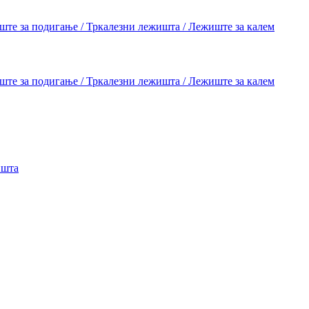
те за подигање / Тркалезни лежишта / Лежиште за калем
те за подигање / Тркалезни лежишта / Лежиште за калем
ишта
8