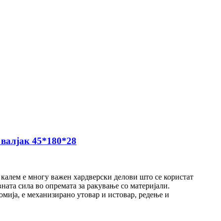
 валјак 45*180*28
калем е многу важен хардверски делови што се користат
ната сила во опремата за ракување со материјали.
мија, е механизирано утовар и истовар, редење и