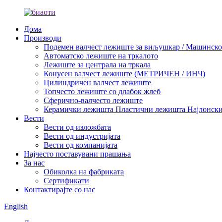
Дома
Производи
Подемен валчест лежиште за виљушкар / Машинско 
Автоматско лежиште на тркалото
Лежиште за централа на тркала
Конусен валчест лежиште (МЕТРИЧЕН / ИНЧ)
Цилиндричен валчест лежиште
Топчесто лежиште со длабок жлеб
Сферично-валчесто лежиште
Керамички лежишта Пластични лежишта Најлонск
Вести
Вести од изложбата
Вести од индустријата
Вести од компанијата
Најчесто поставувани прашања
За нас
Обиколка на фабриката
Сертификати
Контактирајте со нас
English