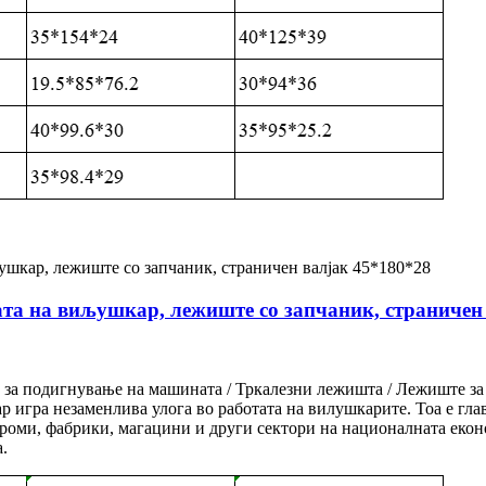
та на виљушкар, лежиште со запчаник, страничен
а подигнување на машината / Тркалезни лежишта / Лежиште за 
игра незаменлива улога во работата на вилушкарите. Тоа е глав
роми, фабрики, магацини и други сектори на националната еконо
.